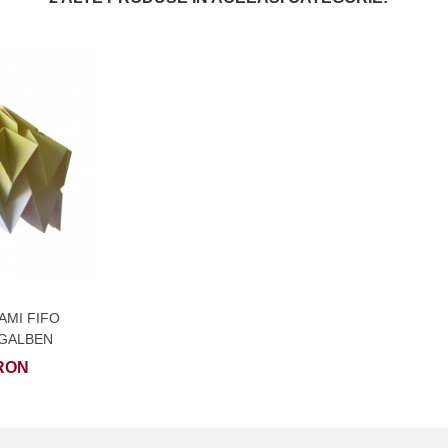
II
AMI FIFO
GALBEN
 RON