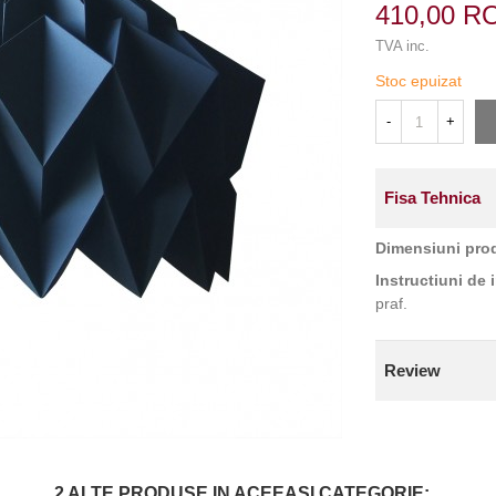
410,00 R
TVA inc.
Stoc epuizat
-
+
Fisa Tehnica
Dimensiuni pro
Instructiuni de i
praf.
Review
2 ALTE PRODUSE IN ACEEASI CATEGORIE: