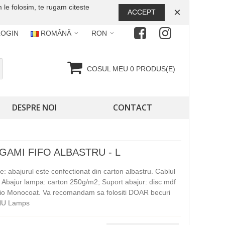
 le folosim, te rugam citeste
×
ACCEPT
LOGIN
ROMÂNĂ
RON
COSUL MEU
0
PRODUS(E)
DESPRE NOI
CONTACT
GAMI FIFO ALBASTRU - L
 abajurul este confectionat din carton albastru. Cablul
. Abajur lampa: carton 250g/m2; Suport abajur: disc mdf
ubio Monocoat. Va recomandam sa folositi DOAR becuri
UHU Lamps